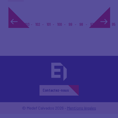
1...
103
102
101
100
99
98
97
96
95
Contactez-nous
© Medef Calvados 2026 -
Mentions légales