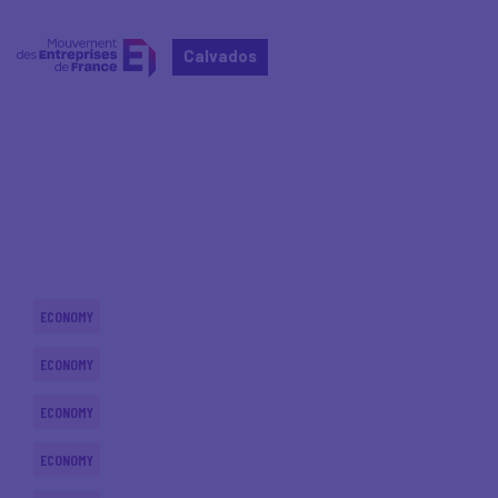
Calvados
Home
Actualités nationales
Actualités nationales
ECONOMY
ECONOMY
ECONOMY
ECONOMY