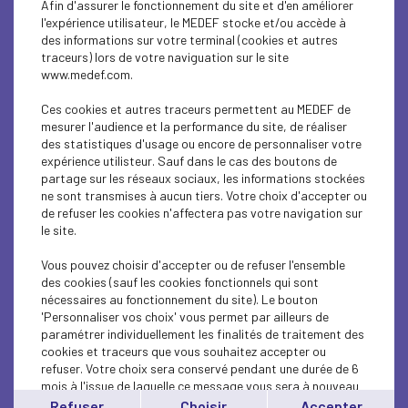
Afin d'assurer le fonctionnement du site et d'en améliorer
SUSTAINABLE DEVELOPMENT
l'expérience utilisateur, le MEDEF stocke et/ou accède à
des informations sur votre terminal (cookies et autres
SUSTAINABLE DEVELOPMENT
traceurs) lors de votre naviguation sur le site
www.medef.com.
INTERNATIONAL - EUROPE
Ces cookies et autres traceurs permettent au MEDEF de
INTERNATIONAL - EUROPE
mesurer l'audience et la performance du site, de réaliser
des statistiques d'usage ou encore de personnaliser votre
expérience utilisteur. Sauf dans le cas des boutons de
SUSTAINABLE DEVELOPMENT
partage sur les réseaux sociaux, les informations stockées
ne sont transmises à aucun tiers. Votre choix d'accepter ou
SOCIAL
de refuser les cookies n'affectera pas votre navigation sur
le site.
ECONOMY
Vous pouvez choisir d'accepter ou de refuser l'ensemble
INTERNATIONAL - EUROPE
des cookies (sauf les cookies fonctionnels qui sont
nécessaires au fonctionnement du site). Le bouton
'Personnaliser vos choix' vous permet par ailleurs de
INTERNATIONAL - EUROPE
paramétrer individuellement les finalités de traitement des
cookies et traceurs que vous souhaitez accepter ou
SUSTAINABLE DEVELOPMENT
refuser. Votre choix sera conservé pendant une durée de 6
mois à l'issue de laquelle ce message vous sera à nouveau
ECONOMY
affiché..
Refuser
Choisir
Accepter