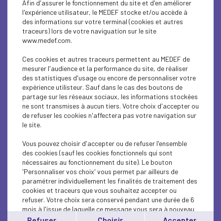
Afin d'assurer le fonctionnement du site et d'en améliorer
SUSTAINABLE DEVELOPMENT
l'expérience utilisateur, le MEDEF stocke et/ou accède à
des informations sur votre terminal (cookies et autres
SUSTAINABLE DEVELOPMENT
traceurs) lors de votre naviguation sur le site
www.medef.com.
INTERNATIONAL - EUROPE
Ces cookies et autres traceurs permettent au MEDEF de
INTERNATIONAL - EUROPE
mesurer l'audience et la performance du site, de réaliser
des statistiques d'usage ou encore de personnaliser votre
expérience utilisteur. Sauf dans le cas des boutons de
SUSTAINABLE DEVELOPMENT
partage sur les réseaux sociaux, les informations stockées
ne sont transmises à aucun tiers. Votre choix d'accepter ou
SOCIAL
de refuser les cookies n'affectera pas votre navigation sur
le site.
ECONOMY
Vous pouvez choisir d'accepter ou de refuser l'ensemble
INTERNATIONAL - EUROPE
des cookies (sauf les cookies fonctionnels qui sont
nécessaires au fonctionnement du site). Le bouton
'Personnaliser vos choix' vous permet par ailleurs de
INTERNATIONAL - EUROPE
paramétrer individuellement les finalités de traitement des
cookies et traceurs que vous souhaitez accepter ou
SUSTAINABLE DEVELOPMENT
refuser. Votre choix sera conservé pendant une durée de 6
mois à l'issue de laquelle ce message vous sera à nouveau
ECONOMY
affiché..
Refuser
Choisir
Accepter