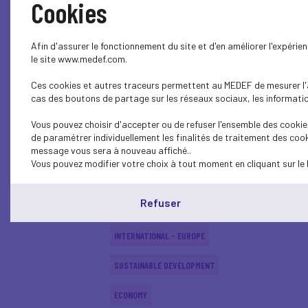
Cookies
SUSTAINABLE DEVELOPMENT
Afin d'assurer le fonctionnement du site et d'en améliorer l'expéri
INTERNATIONAL - EUROPE
le site www.medef.com.
Ces cookies et autres traceurs permettent au MEDEF de mesurer l'au
INTERNATIONAL - EUROPE
cas des boutons de partage sur les réseaux sociaux, les information
SUSTAINABLE DEVELOPMENT
Vous pouvez choisir d'accepter ou de refuser l'ensemble des cookies
de paramétrer individuellement les finalités de traitement des cook
SOCIAL
message vous sera à nouveau affiché..
Vous pouvez modifier votre choix à tout moment en cliquant sur le 
ECONOMY
Refuser
INTERNATIONAL - EUROPE
INTERNATIONAL - EUROPE
SUSTAINABLE DEVELOPMENT
ECONOMY