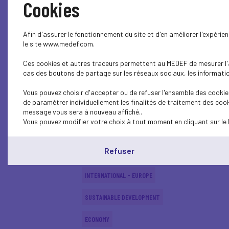
Cookies
SUSTAINABLE DEVELOPMENT
Afin d'assurer le fonctionnement du site et d'en améliorer l'expéri
INTERNATIONAL - EUROPE
le site www.medef.com.
Ces cookies et autres traceurs permettent au MEDEF de mesurer l'au
INTERNATIONAL - EUROPE
cas des boutons de partage sur les réseaux sociaux, les information
SUSTAINABLE DEVELOPMENT
Vous pouvez choisir d'accepter ou de refuser l'ensemble des cookies
de paramétrer individuellement les finalités de traitement des cook
SOCIAL
message vous sera à nouveau affiché..
Vous pouvez modifier votre choix à tout moment en cliquant sur le 
ECONOMY
Refuser
INTERNATIONAL - EUROPE
INTERNATIONAL - EUROPE
SUSTAINABLE DEVELOPMENT
ECONOMY