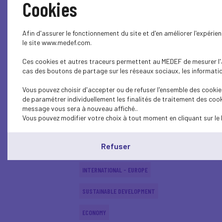
Cookies
SUSTAINABLE DEVELOPMENT
Afin d'assurer le fonctionnement du site et d'en améliorer l'expéri
INTERNATIONAL - EUROPE
le site www.medef.com.
Ces cookies et autres traceurs permettent au MEDEF de mesurer l'au
INTERNATIONAL - EUROPE
cas des boutons de partage sur les réseaux sociaux, les information
SUSTAINABLE DEVELOPMENT
Vous pouvez choisir d'accepter ou de refuser l'ensemble des cookies
de paramétrer individuellement les finalités de traitement des cook
SOCIAL
message vous sera à nouveau affiché..
Vous pouvez modifier votre choix à tout moment en cliquant sur le 
ECONOMY
Refuser
INTERNATIONAL - EUROPE
INTERNATIONAL - EUROPE
SUSTAINABLE DEVELOPMENT
ECONOMY