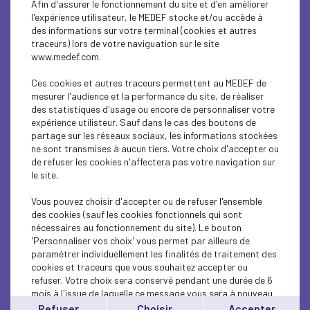
Afin d'assurer le fonctionnement du site et d'en améliorer
SUSTAINABLE DEVELOPMENT
l'expérience utilisateur, le MEDEF stocke et/ou accède à
des informations sur votre terminal (cookies et autres
SUSTAINABLE DEVELOPMENT
traceurs) lors de votre naviguation sur le site
www.medef.com.
SUSTAINABLE DEVELOPMENT
Ces cookies et autres traceurs permettent au MEDEF de
SOCIAL
mesurer l'audience et la performance du site, de réaliser
des statistiques d'usage ou encore de personnaliser votre
expérience utilisteur. Sauf dans le cas des boutons de
SUSTAINABLE DEVELOPMENT
partage sur les réseaux sociaux, les informations stockées
ne sont transmises à aucun tiers. Votre choix d'accepter ou
INTERNATIONAL - EUROPE
de refuser les cookies n'affectera pas votre navigation sur
le site.
SUSTAINABLE DEVELOPMENT
Vous pouvez choisir d'accepter ou de refuser l'ensemble
ECONOMY
des cookies (sauf les cookies fonctionnels qui sont
nécessaires au fonctionnement du site). Le bouton
'Personnaliser vos choix' vous permet par ailleurs de
ECONOMY
paramétrer individuellement les finalités de traitement des
cookies et traceurs que vous souhaitez accepter ou
INTERNATIONAL - EUROPE
refuser. Votre choix sera conservé pendant une durée de 6
mois à l'issue de laquelle ce message vous sera à nouveau
INTERNATIONAL - EUROPE
affiché..
Refuser
Choisir
Accepter