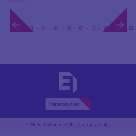
1...
71
70
69
68
67
66
65
64
63
Contactez-nous
© Medef Calvados 2026 -
Mentions légales