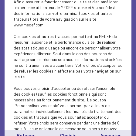
Afin d'assurer le fonctionnement du site et d'en améliorer
ECONOMY
l'expérience utilisateur, le MEDEF stocke et/ou accède à
des informations sur votre terminal (cookies et autres
ECONOMY
traceurs) lors de votre naviguation sur le site
www.medef.com.
ECONOMY
Ces cookies et autres traceurs permettent au MEDEF de
ECONOMY
mesurer l'audience et la performance du site, de réaliser
des statistiques d'usage ou encore de personnaliser votre
expérience utilisteur. Sauf dans le cas des boutons de
ECONOMY
partage sur les réseaux sociaux, les informations stockées
ne sont transmises à aucun tiers. Votre choix d'accepter ou
ECONOMY
de refuser les cookies n'affectera pas votre navigation sur
le site.
ECONOMY
Vous pouvez choisir d'accepter ou de refuser l'ensemble
ECONOMY
des cookies (sauf les cookies fonctionnels qui sont
nécessaires au fonctionnement du site). Le bouton
'Personnaliser vos choix' vous permet par ailleurs de
ECONOMY
paramétrer individuellement les finalités de traitement des
cookies et traceurs que vous souhaitez accepter ou
ECONOMY
refuser. Votre choix sera conservé pendant une durée de 6
mois à l'issue de laquelle ce message vous sera à nouveau
ECONOMY
affiché..
Refuser
Choisir
Accepter