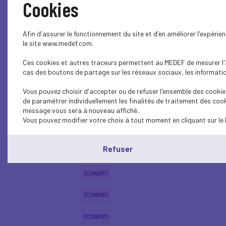
Cookies
ECONOMY
Afin d'assurer le fonctionnement du site et d'en améliorer l'expéri
ECONOMY
le site www.medef.com.
Ces cookies et autres traceurs permettent au MEDEF de mesurer l'au
ECONOMY
cas des boutons de partage sur les réseaux sociaux, les information
ECONOMY
Vous pouvez choisir d'accepter ou de refuser l'ensemble des cookies
de paramétrer individuellement les finalités de traitement des cook
ECONOMY
message vous sera à nouveau affiché..
Vous pouvez modifier votre choix à tout moment en cliquant sur le 
ECONOMY
Refuser
ECONOMY
ECONOMY
ECONOMY
ECONOMY