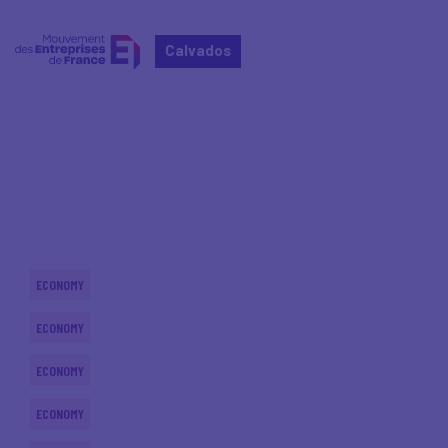
Calvados
Home
Actualités nationales
Actualités nationales
ECONOMY
ECONOMY
ECONOMY
ECONOMY