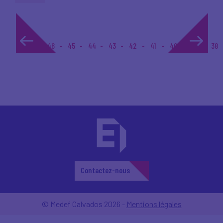
1...
46
45
44
43
42
41
40
39
38
Contactez-nous
© Medef Calvados 2026 -
Mentions légales