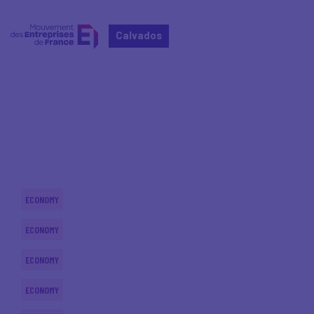
Calvados
Home
Actualités nationales
Actualités nationales
ECONOMY
ECONOMY
ECONOMY
ECONOMY