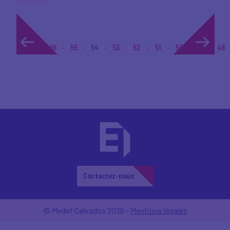
1...
56
55
54
53
52
51
50
49
48
Contactez-nous
© Medef Calvados 2026 -
Mentions légales