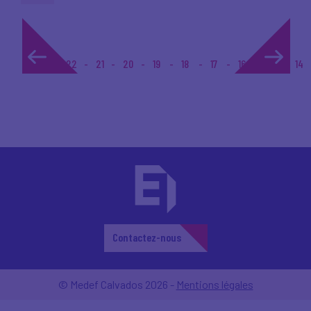
1...
22
21
20
19
18
17
16
15
14
Contactez-nous
© Medef Calvados 2026 -
Mentions légales