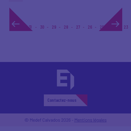
1...
31
30
29
28
27
26
25
24
23
Contactez-nous
© Medef Calvados 2026 -
Mentions légales