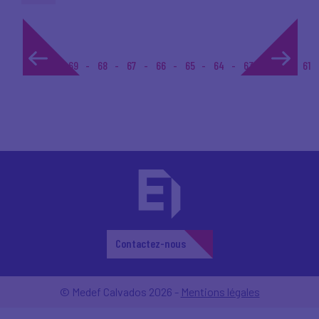
1...
69
68
67
66
65
64
63
62
61
Contactez-nous
© Medef Calvados 2026 -
Mentions légales