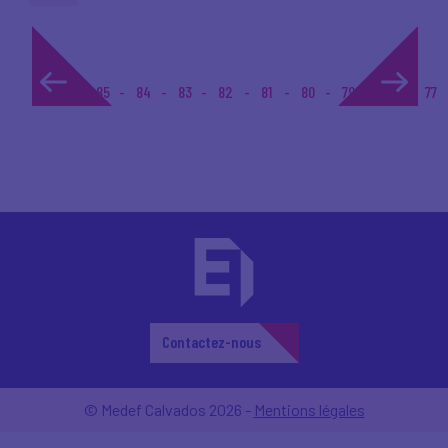
1...
85
84
83
82
81
80
79
78
77
Contactez-nous
© Medef Calvados 2026 -
Mentions légales