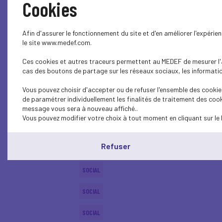
Cookies
ECONOMY
Afin d'assurer le fonctionnement du site et d'en améliorer l'expéri
SOCIAL
le site www.medef.com.
Ces cookies et autres traceurs permettent au MEDEF de mesurer l'au
PROFESSIONAL TRAINING
cas des boutons de partage sur les réseaux sociaux, les information
SOCIAL
Vous pouvez choisir d'accepter ou de refuser l'ensemble des cookies
de paramétrer individuellement les finalités de traitement des cook
SOCIAL
message vous sera à nouveau affiché..
Vous pouvez modifier votre choix à tout moment en cliquant sur le 
SOCIAL
Refuser
SOCIAL
SOCIAL
SOCIAL
SOCIAL