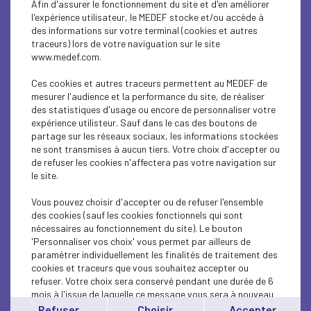
Afin d'assurer le fonctionnement du site et d'en améliorer
SOCIAL
l'expérience utilisateur, le MEDEF stocke et/ou accède à
des informations sur votre terminal (cookies et autres
ECONOMY
traceurs) lors de votre naviguation sur le site
www.medef.com.
SOCIAL
Ces cookies et autres traceurs permettent au MEDEF de
PROFESSIONAL TRAINING
mesurer l'audience et la performance du site, de réaliser
des statistiques d'usage ou encore de personnaliser votre
expérience utilisteur. Sauf dans le cas des boutons de
SOCIAL
partage sur les réseaux sociaux, les informations stockées
ne sont transmises à aucun tiers. Votre choix d'accepter ou
SOCIAL
de refuser les cookies n'affectera pas votre navigation sur
le site.
SOCIAL
Vous pouvez choisir d'accepter ou de refuser l'ensemble
SOCIAL
des cookies (sauf les cookies fonctionnels qui sont
nécessaires au fonctionnement du site). Le bouton
'Personnaliser vos choix' vous permet par ailleurs de
SOCIAL
paramétrer individuellement les finalités de traitement des
cookies et traceurs que vous souhaitez accepter ou
SOCIAL
refuser. Votre choix sera conservé pendant une durée de 6
mois à l'issue de laquelle ce message vous sera à nouveau
SOCIAL
affiché..
Refuser
Choisir
Accepter