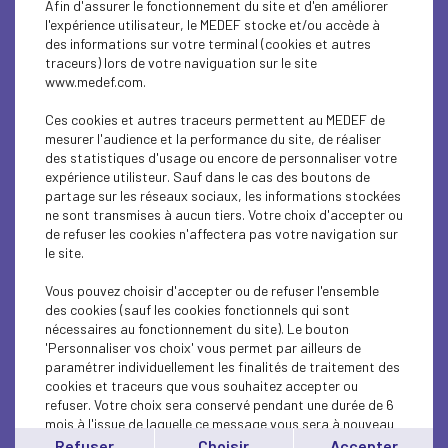
Afin d'assurer le fonctionnement du site et d'en améliorer
SOCIAL
l'expérience utilisateur, le MEDEF stocke et/ou accède à
des informations sur votre terminal (cookies et autres
ECONOMY
traceurs) lors de votre naviguation sur le site
www.medef.com.
SOCIAL
Ces cookies et autres traceurs permettent au MEDEF de
PROFESSIONAL TRAINING
mesurer l'audience et la performance du site, de réaliser
des statistiques d'usage ou encore de personnaliser votre
expérience utilisteur. Sauf dans le cas des boutons de
SOCIAL
partage sur les réseaux sociaux, les informations stockées
ne sont transmises à aucun tiers. Votre choix d'accepter ou
SOCIAL
de refuser les cookies n'affectera pas votre navigation sur
le site.
SOCIAL
Vous pouvez choisir d'accepter ou de refuser l'ensemble
SOCIAL
des cookies (sauf les cookies fonctionnels qui sont
nécessaires au fonctionnement du site). Le bouton
'Personnaliser vos choix' vous permet par ailleurs de
SOCIAL
paramétrer individuellement les finalités de traitement des
cookies et traceurs que vous souhaitez accepter ou
SOCIAL
refuser. Votre choix sera conservé pendant une durée de 6
mois à l'issue de laquelle ce message vous sera à nouveau
SOCIAL
affiché..
Refuser
Choisir
Accepter