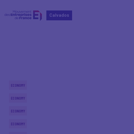
Calvados
Home
Actualités nationales
Actualités nationales
ECONOMY
ECONOMY
ECONOMY
ECONOMY