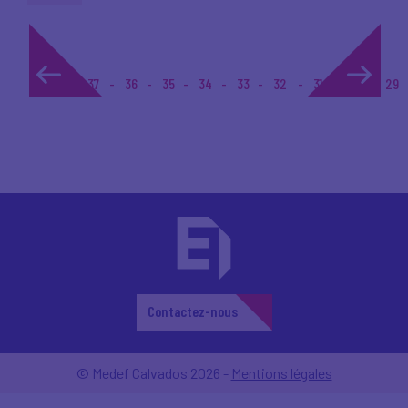
1...
37
36
35
34
33
32
31
30
29
Contactez-nous
© Medef Calvados 2026 -
Mentions légales