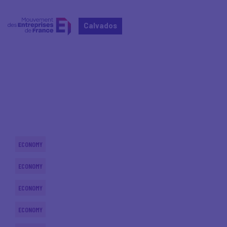
Calvados
Home
Actualités nationales
Actualités nationales
ECONOMY
ECONOMY
ECONOMY
ECONOMY