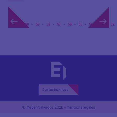
1...
60
59
58
57
56
55
54
53
52
Contactez-nous
© Medef Calvados 2026 -
Mentions légales