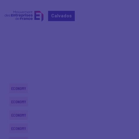
Calvados
Home
Actualités nationales
Actualités nationales
ECONOMY
ECONOMY
ECONOMY
ECONOMY