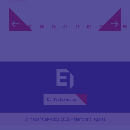
1...
67
66
65
64
63
62
61
60
59
Contactez-nous
© Medef Calvados 2026 -
Mentions légales