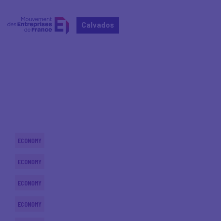
Calvados
Home
Actualités nationales
Actualités nationales
ECONOMY
ECONOMY
ECONOMY
ECONOMY