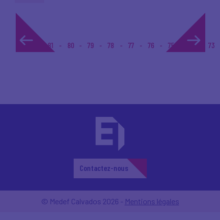
1...
81
80
79
78
77
76
75
74
73
Contactez-nous
© Medef Calvados 2026 -
Mentions légales