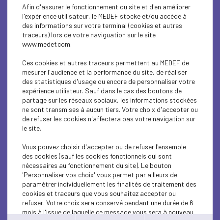
EDUCATION-TRAINING
Afin d'assurer le fonctionnement du site et d'en améliorer
l'expérience utilisateur, le MEDEF stocke et/ou accède à
SOCIAL
des informations sur votre terminal (cookies et autres
traceurs) lors de votre naviguation sur le site
www.medef.com.
SOCIAL
Ces cookies et autres traceurs permettent au MEDEF de
SOCIAL
mesurer l'audience et la performance du site, de réaliser
des statistiques d'usage ou encore de personnaliser votre
EDUCATION-TRAINING
expérience utilisteur. Sauf dans le cas des boutons de
partage sur les réseaux sociaux, les informations stockées
ne sont transmises à aucun tiers. Votre choix d'accepter ou
EDUCATION-TRAINING
de refuser les cookies n'affectera pas votre navigation sur
le site.
EDUCATION-TRAINING
Vous pouvez choisir d'accepter ou de refuser l'ensemble
ECONOMY
des cookies (sauf les cookies fonctionnels qui sont
nécessaires au fonctionnement du site). Le bouton
INTERNATIONAL - EUROPE
'Personnaliser vos choix' vous permet par ailleurs de
paramétrer individuellement les finalités de traitement des
cookies et traceurs que vous souhaitez accepter ou
EDUCATION-TRAINING
refuser. Votre choix sera conservé pendant une durée de 6
mois à l'issue de laquelle ce message vous sera à nouveau
EDUCATION-TRAINING