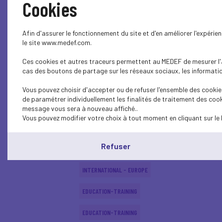
Cookies
SOCIAL
Afin d'assurer le fonctionnement du site et d'en améliorer l'expéri
SOCIAL
le site www.medef.com.
Ces cookies et autres traceurs permettent au MEDEF de mesurer l'au
SOCIAL
cas des boutons de partage sur les réseaux sociaux, les information
EDUCATION-TRAINING
Vous pouvez choisir d'accepter ou de refuser l'ensemble des cookies
de paramétrer individuellement les finalités de traitement des cook
EDUCATION-TRAINING
message vous sera à nouveau affiché..
Vous pouvez modifier votre choix à tout moment en cliquant sur le 
EDUCATION-TRAINING
Refuser
ECONOMY
INTERNATIONAL - EUROPE
EDUCATION-TRAINING
EDUCATION-TRAINING