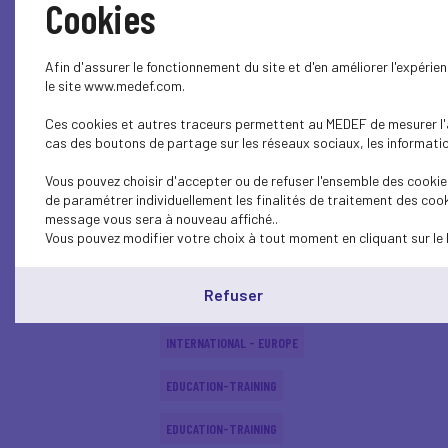
Cookies
SOCIAL
Afin d'assurer le fonctionnement du site et d'en améliorer l'expéri
SOCIAL
le site www.medef.com.
Ces cookies et autres traceurs permettent au MEDEF de mesurer l'au
SOCIAL
cas des boutons de partage sur les réseaux sociaux, les information
EDUCATION-TRAINING
Vous pouvez choisir d'accepter ou de refuser l'ensemble des cookies
de paramétrer individuellement les finalités de traitement des cook
EDUCATION-TRAINING
message vous sera à nouveau affiché..
Vous pouvez modifier votre choix à tout moment en cliquant sur le 
EDUCATION-TRAINING
Refuser
ECONOMY
INTERNATIONAL - EUROPE
EDUCATION-TRAINING
EDUCATION-TRAINING