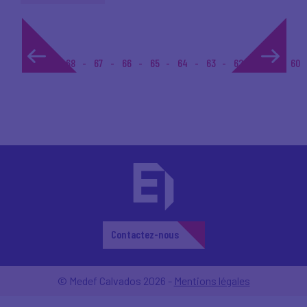
1...
68
67
66
65
64
63
62
61
60
Contactez-nous
© Medef Calvados 2026 -
Mentions légales