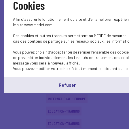
Cookies
SOCIAL
Afin d'assurer le fonctionnement du site et d'en améliorer l'expéri
SOCIAL
le site www.medef.com.
Ces cookies et autres traceurs permettent au MEDEF de mesurer l'au
SOCIAL
cas des boutons de partage sur les réseaux sociaux, les information
EDUCATION-TRAINING
Vous pouvez choisir d'accepter ou de refuser l'ensemble des cookies
de paramétrer individuellement les finalités de traitement des cook
EDUCATION-TRAINING
message vous sera à nouveau affiché..
Vous pouvez modifier votre choix à tout moment en cliquant sur le 
EDUCATION-TRAINING
Refuser
ECONOMY
INTERNATIONAL - EUROPE
EDUCATION-TRAINING
EDUCATION-TRAINING