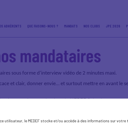
OS ADHÉRENTS
QUE FAISONS-NOUS ?
MANDATS
NOS CLUBS
JPE 2026
P
nos mandataires
ires sous forme d’interview vidéo de 2 minutes maxi.
ace et clair, donner envie… et surtout mettre en avant le sen
 témoignages des mandataires du MEDEF Calvados :
ence utilisateur, le MEDEF stocke et/ou accède à des informations sur votre 