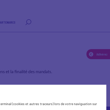
ARTENAIRES
Adhérez
s et la finalité des
mandats
.
terminal (cookies et autres traceurs) lors de votre naviguation sur