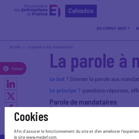
Calvados
QUI SOMMES-NOUS ?
N
Accueil
La parole à nos mandataires
La parole à 
Retour
Le but ?
Donner la parole aux mandata
Le principe ?
questions-réponses, effic
Parole de mandataires
Retrouvez ci-dessous les différents
Cookies
Afin d'assurer le fonctionnement du site et d'en améliorer l'expéri
le site www.medef.com.