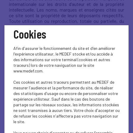
internationale sur les droits d’auteur et de la propriété
intellectuelle. Les noms, marques et enseignes cités sur
ce site sont la propriété de leurs déposants respectifs.
Toute utilisation ou reproduction, totale ou partielle, du
site, des éléments qui le composent et/ou des
Cookies
informations qui y figurent, par quelque procédé que ce
soit, constitue une contrefaçon sanctionnée par le Code
de la propriété intellectuelle.
Afin d'assurer le fonctionnement du site et d'en améliorer
Toutefois, les informations propres à ce Site peuvent être
l'expérience utilisateur, le MEDEF stocke et/ou accède à
utilisées par des tiers dans les conditions suivantes :
des informations sur votre terminal (cookies et autres
toutes les informations diffusées directement sur le site
traceurs) lors de votre naviguation sur le site
par le MEDEF 92, à l’exception de l’iconographie, des
www.medef.com.
photos, vidéos, affiches, logos et marques, pourront être
reproduites, représentées ou rediffusées par des tiers
Ces cookies et autres traceurs permettent au MEDEF de
après une simple information préalable du webmestre, à
mesurer l'audience et la performance du site, de réaliser
condition d’en mentionner la source. Elles ne pourront
des statistiques d'usage ou encore de personnaliser votre
toutefois être utilisées à des fins commerciales ni
expérience utilisteur. Sauf dans le cas des boutons de
publicitaires. Le MEDEF CALVADOS et / ou le MEDEF se
partage sur les réseaux sociaux, les informations stockées
réserve la possibilité, à tout moment, sans préavis et
ne sont transmises à aucun tiers. Votre choix d'accepter ou
sans avoir à motiver sa décision, d’interdire aux tiers
de refuser les cookies n'affectera pas votre navigation sur
concernés l’utilisation des informations telles que définies
le site.
ci-avant. Dans ce cas, elle informera la personne
concernée qui disposera de 8 jours ouvrés pour mettre fin
Vous pouvez choisir d'accepter ou de refuser l'ensemble