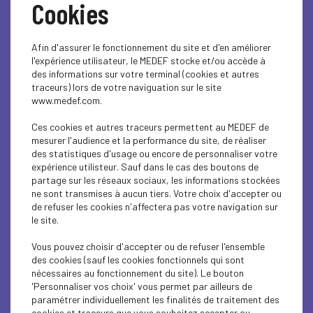
Cookies
Afin d'assurer le fonctionnement du site et d'en améliorer
l'expérience utilisateur, le MEDEF stocke et/ou accède à
des informations sur votre terminal (cookies et autres
traceurs) lors de votre naviguation sur le site
www.medef.com.
Ces cookies et autres traceurs permettent au MEDEF de
mesurer l'audience et la performance du site, de réaliser
des statistiques d'usage ou encore de personnaliser votre
Chez LEON
expérience utilisteur. Sauf dans le cas des boutons de
partage sur les réseaux sociaux, les informations stockées
ne sont transmises à aucun tiers. Votre choix d'accepter ou
Lieu : Rue Aristide Boucicault
de refuser les cookies n'affectera pas votre navigation sur
le site.
à Mondeville
Vous pouvez choisir d'accepter ou de refuser l'ensemble
des cookies (sauf les cookies fonctionnels qui sont
Horaires : 8h30 à 10h
nécessaires au fonctionnement du site). Le bouton
'Personnaliser vos choix' vous permet par ailleurs de
paramétrer individuellement les finalités de traitement des
cookies et traceurs que vous souhaitez accepter ou